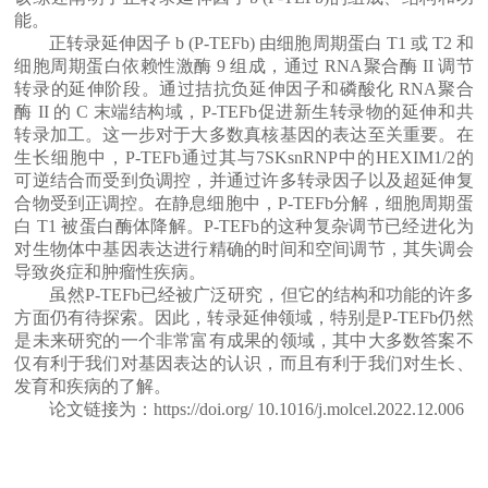
能。
正转录延伸因子 b (P-TEFb) 由细胞周期蛋白 T1 或 T2 和
细胞周期蛋白依赖性激酶 9 组成，通过 RNA聚合酶 II 调节
转录的延伸阶段。通过拮抗负延伸因子和磷酸化 RNA聚合
酶 II 的 C 末端结构域，P-TEFb促进新生转录物的延伸和共
转录加工。这一步对于大多数真核基因的表达至关重要。在
生长细胞中，P-TEFb通过其与7SKsnRNP中的HEXIM1/2的
可逆结合而受到负调控，并通过许多转录因子以及超延伸复
合物受到正调控。在静息细胞中，P-TEFb分解，细胞周期蛋
白 T1 被蛋白酶体降解。P-TEFb的这种复杂调节已经进化为
对生物体中基因表达进行精确的时间和空间调节，其失调会
导致炎症和肿瘤性疾病。
虽然P-TEFb已经被广泛研究，但它的结构和功能的许多
方面仍有待探索。因此，转录延伸领域，特别是P-TEFb仍然
是未来研究的一个非常富有成果的领域，其中大多数答案不
仅有利于我们对基因表达的认识，而且有利于我们对生长、
发育和疾病的了解。
论文链接为：https://doi.org/
10.1016/j.molcel.2022.12.006